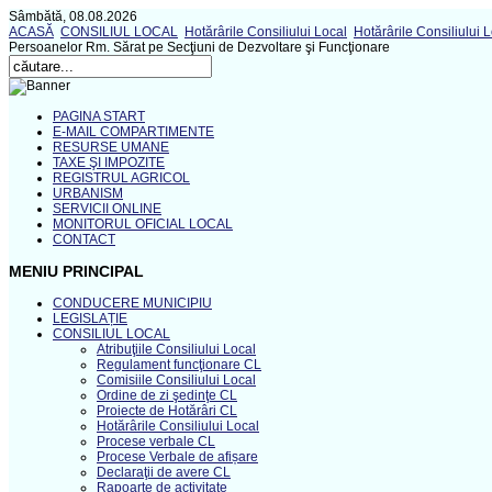
Sâmbătă, 08.08.2026
ACASĂ
CONSILIUL LOCAL
Hotărârile Consiliului Local
Hotărârile Consiliului 
Persoanelor Rm. Sărat pe Secţiuni de Dezvoltare şi Funcţionare
PAGINA START
E-MAIL COMPARTIMENTE
RESURSE UMANE
TAXE ŞI IMPOZITE
REGISTRUL AGRICOL
URBANISM
SERVICII ONLINE
MONITORUL OFICIAL LOCAL
CONTACT
MENIU PRINCIPAL
CONDUCERE MUNICIPIU
LEGISLAȚIE
CONSILIUL LOCAL
Atribuţiile Consiliului Local
Regulament funcţionare CL
Comisiile Consiliului Local
Ordine de zi şedinţe CL
Proiecte de Hotărâri CL
Hotărârile Consiliului Local
Procese verbale CL
Procese Verbale de afișare
Declaraţii de avere CL
Rapoarte de activitate