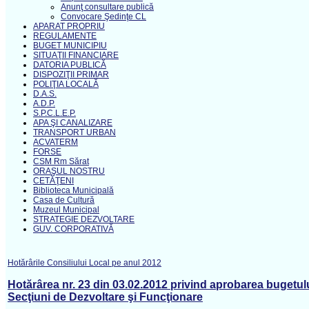
Anunţ consultare publică
Convocare Şedinţe CL
APARAT PROPRIU
REGULAMENTE
BUGET MUNICIPIU
SITUAŢII FINANCIARE
DATORIA PUBLICĂ
DISPOZIŢII PRIMAR
POLIŢIA LOCALĂ
D.A.S.
A.D.P.
S.P.C.L.E.P.
APA ŞI CANALIZARE
TRANSPORT URBAN
ACVATERM
FORSE
CSM Rm Sărat
ORAŞUL NOSTRU
CETĂŢENI
Biblioteca Municipală
Casa de Cultură
Muzeul Municipal
STRATEGIE DEZVOLTARE
GUV. CORPORATIVĂ
Hotărârile Consiliului Local pe anul 2012
Hotărârea nr. 23 din 03.02.2012 privind aprobarea bugetulu
Secţiuni de Dezvoltare şi Funcţionare