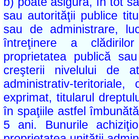
b) poate asigura, în tot sa
sau autorităţii publice ti
sau de administrare, lu
întreţinere a clădiril
proprietatea publică sau
creşterii nivelului de atr
administrativ-teritoriale
exprimat, titularul dreptu
în spaţiile astfel îmbună
5 ani. Bunurile achiziţ
proprietatea unităţii admini