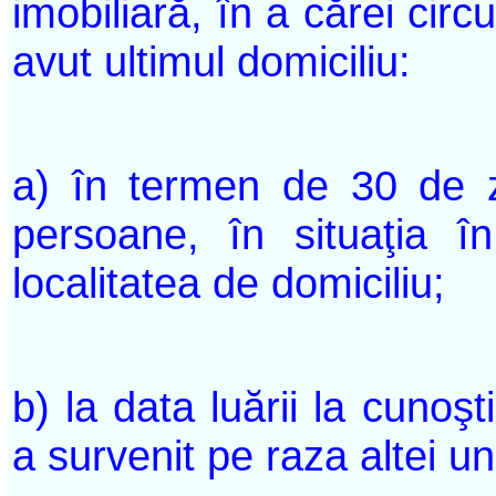
imobiliară, în a cărei circ
avut ultimul domiciliu:
a) în termen de 30 de z
persoane, în situaţia î
localitatea de domiciliu;
b) la data luării la cunoşt
a survenit pe raza altei uni