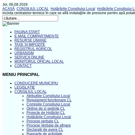
Joi, 06.08.2026
ACASĂ
CONSILIUL LOCAL
Hotărârile Consiliului Local
Hotărârile Consiliului 
incinta centralelor termice în care se află instalaţiile de presiune pentru apă potab
PAGINA START
E-MAIL COMPARTIMENTE
RESURSE UMANE
TAXE ŞI IMPOZITE
REGISTRUL AGRICOL
URBANISM
SERVICII ONLINE
MONITORUL OFICIAL LOCAL
CONTACT
MENIU PRINCIPAL
CONDUCERE MUNICIPIU
LEGISLAȚIE
CONSILIUL LOCAL
Atribuţiile Consiliului Local
Regulament funcţionare CL
Comisiile Consiliului Local
Ordine de zi şedinţe CL
Proiecte de Hotărâri CL
Hotărârile Consiliului Local
Procese verbale CL
Procese Verbale de afișare
Declaraţii de avere CL
Rapoarte de activitate