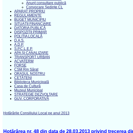
Anunţ consultare publică
Convocare Şedinţe CL
APARAT PROPRIU
REGULAMENTE
BUGET MUNICIPIU
SITUAŢII FINANCIARE
DATORIA PUBLICĂ
DISPOZIŢII PRIMAR
POLIŢIA LOCALĂ
D.A.S.
A.D.P.
S.P.C.L.E.P.
APA ŞI CANALIZARE
TRANSPORT URBAN
ACVATERM
FORSE
CSM Rm Sărat
ORAŞUL NOSTRU
CETĂŢENI
Biblioteca Municipală
Casa de Cultură
Muzeul Municipal
STRATEGIE DEZVOLTARE
GUV. CORPORATIVĂ
Hotărârile Consiliului Local pe anul 2013
Hotărârea nr. 48 din data de 28.03.2013 privind trecerea di