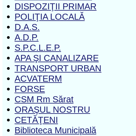
DISPOZIŢII PRIMAR
POLIŢIA LOCALĂ
D.A.S.
A.D.P.
S.P.C.L.E.P.
APA ŞI CANALIZARE
TRANSPORT URBAN
ACVATERM
FORSE
CSM Rm Sărat
ORAŞUL NOSTRU
CETĂŢENI
Biblioteca Municipală