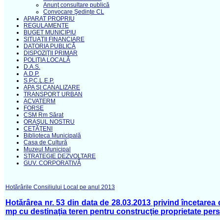
Anunţ consultare publică
Convocare Şedinţe CL
APARAT PROPRIU
REGULAMENTE
BUGET MUNICIPIU
SITUAŢII FINANCIARE
DATORIA PUBLICĂ
DISPOZIŢII PRIMAR
POLIŢIA LOCALĂ
D.A.S.
A.D.P.
S.P.C.L.E.P.
APA ŞI CANALIZARE
TRANSPORT URBAN
ACVATERM
FORSE
CSM Rm Sărat
ORAŞUL NOSTRU
CETĂŢENI
Biblioteca Municipală
Casa de Cultură
Muzeul Municipal
STRATEGIE DEZVOLTARE
GUV. CORPORATIVĂ
Hotărârile Consiliului Local pe anul 2013
Hotărârea nr. 53 din data de 28.03.2013 privind încetarea
mp cu destinaţia teren pentru construcţie proprietate per