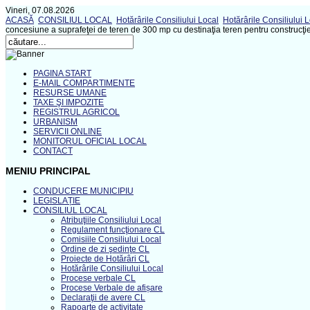
Vineri, 07.08.2026
ACASĂ
CONSILIUL LOCAL
Hotărârile Consiliului Local
Hotărârile Consiliului 
concesiune a suprafeţei de teren de 300 mp cu destinaţia teren pentru construcţi
PAGINA START
E-MAIL COMPARTIMENTE
RESURSE UMANE
TAXE ŞI IMPOZITE
REGISTRUL AGRICOL
URBANISM
SERVICII ONLINE
MONITORUL OFICIAL LOCAL
CONTACT
MENIU PRINCIPAL
CONDUCERE MUNICIPIU
LEGISLAȚIE
CONSILIUL LOCAL
Atribuţiile Consiliului Local
Regulament funcţionare CL
Comisiile Consiliului Local
Ordine de zi şedinţe CL
Proiecte de Hotărâri CL
Hotărârile Consiliului Local
Procese verbale CL
Procese Verbale de afișare
Declaraţii de avere CL
Rapoarte de activitate