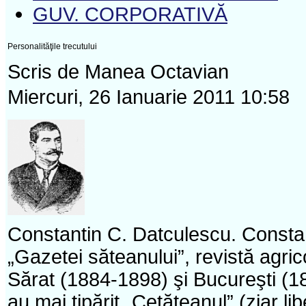
GUV. CORPORATIVĂ
Personalităţile trecutului
Scris de Manea Octavian
Miercuri, 26 Ianuarie 2011 10:58
Constantin C. Datculescu. Constan
„Gazetei săteanului”, revistă agrico
Sărat (1884-1898) şi Bucureşti (18
au mai tipărit „Cetăţeanul” (ziar li