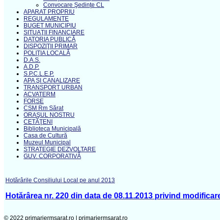
Convocare Şedinţe CL
APARAT PROPRIU
REGULAMENTE
BUGET MUNICIPIU
SITUAŢII FINANCIARE
DATORIA PUBLICĂ
DISPOZIŢII PRIMAR
POLIŢIA LOCALĂ
D.A.S.
A.D.P.
S.P.C.L.E.P.
APA ŞI CANALIZARE
TRANSPORT URBAN
ACVATERM
FORSE
CSM Rm Sărat
ORAŞUL NOSTRU
CETĂŢENI
Biblioteca Municipală
Casa de Cultură
Muzeul Municipal
STRATEGIE DEZVOLTARE
GUV. CORPORATIVĂ
Hotărârile Consiliului Local pe anul 2013
Hotărârea nr. 220 din data de 08.11.2013 privind modificare
© 2022 primariermsarat.ro |
primariermsarat.ro