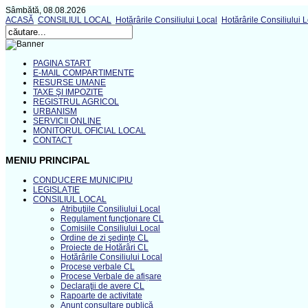
Sâmbătă, 08.08.2026
ACASĂ
CONSILIUL LOCAL
Hotărârile Consiliului Local
Hotărârile Consiliului 
PAGINA START
E-MAIL COMPARTIMENTE
RESURSE UMANE
TAXE ŞI IMPOZITE
REGISTRUL AGRICOL
URBANISM
SERVICII ONLINE
MONITORUL OFICIAL LOCAL
CONTACT
MENIU PRINCIPAL
CONDUCERE MUNICIPIU
LEGISLAȚIE
CONSILIUL LOCAL
Atribuţiile Consiliului Local
Regulament funcţionare CL
Comisiile Consiliului Local
Ordine de zi şedinţe CL
Proiecte de Hotărâri CL
Hotărârile Consiliului Local
Procese verbale CL
Procese Verbale de afișare
Declaraţii de avere CL
Rapoarte de activitate
Anunţ consultare publică