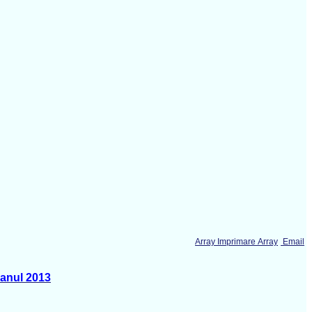
Array Imprimare Array
Email
 anul 2013