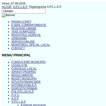
Vineri, 07.08.2026
ACASĂ
S.P.C.L.E.P.
Organigrama S.P.C.L.E.P.
PAGINA START
E-MAIL COMPARTIMENTE
RESURSE UMANE
TAXE ŞI IMPOZITE
REGISTRUL AGRICOL
URBANISM
SERVICII ONLINE
MONITORUL OFICIAL LOCAL
CONTACT
MENIU PRINCIPAL
CONDUCERE MUNICIPIU
LEGISLAȚIE
CONSILIUL LOCAL
APARAT PROPRIU
REGULAMENTE
BUGET MUNICIPIU
SITUAŢII FINANCIARE
DATORIA PUBLICĂ
DISPOZIŢII PRIMAR
POLIŢIA LOCALĂ
D.A.S.
A.D.P.
S.P.C.L.E.P.
Evidenta persoanei