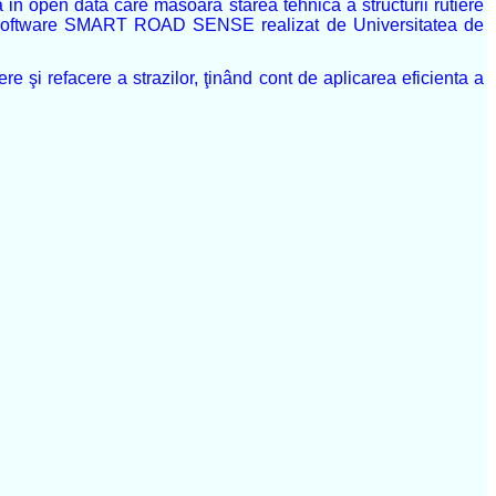
a in open data care masoara starea tehnica a structurii rutiere
e un software SMART ROAD SENSE realizat de Universitatea de
inere şi refacere a strazilor, ţinând cont de aplicarea eficienta a