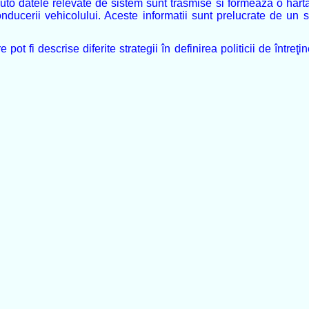
auto datele relevate de sistem sunt trasmise si formeaza o hart
l conducerii vehicolului. Aceste informatii sunt prelucrate d
pot fi descrise diferite strategii în definirea politicii de întreţ