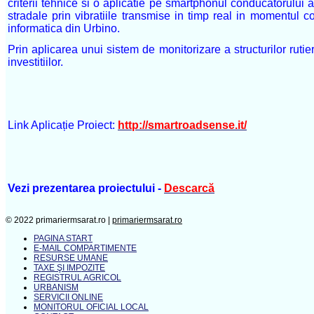
criterii tehnice si o aplicatie pe smartphonul conducatorului 
stradale prin vibratiile transmise in timp real in momentu
informatica din Urbino.
Prin aplicarea unui sistem de monitorizare a structurilor rutiere 
investitiilor.
Link Aplicație Proiect:
http://smartroadsense.it/
Vezi prezentarea proiectului -
Descarcă
© 2022 primariermsarat.ro |
primariermsarat.ro
PAGINA START
E-MAIL COMPARTIMENTE
RESURSE UMANE
TAXE ŞI IMPOZITE
REGISTRUL AGRICOL
URBANISM
SERVICII ONLINE
MONITORUL OFICIAL LOCAL