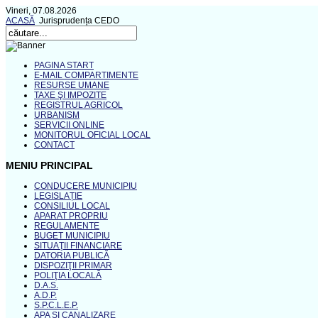
Vineri, 07.08.2026
ACASĂ
Jurisprudența CEDO
PAGINA START
E-MAIL COMPARTIMENTE
RESURSE UMANE
TAXE ŞI IMPOZITE
REGISTRUL AGRICOL
URBANISM
SERVICII ONLINE
MONITORUL OFICIAL LOCAL
CONTACT
MENIU PRINCIPAL
CONDUCERE MUNICIPIU
LEGISLAȚIE
CONSILIUL LOCAL
APARAT PROPRIU
REGULAMENTE
BUGET MUNICIPIU
SITUAŢII FINANCIARE
DATORIA PUBLICĂ
DISPOZIŢII PRIMAR
POLIŢIA LOCALĂ
D.A.S.
A.D.P.
S.P.C.L.E.P.
APA ŞI CANALIZARE