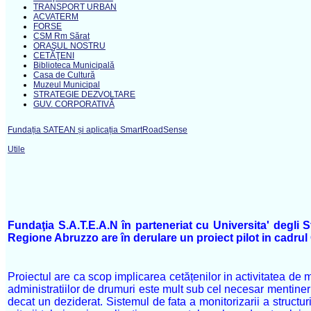
TRANSPORT URBAN
ACVATERM
FORSE
CSM Rm Sărat
ORAŞUL NOSTRU
CETĂŢENI
Biblioteca Municipală
Casa de Cultură
Muzeul Municipal
STRATEGIE DEZVOLTARE
GUV. CORPORATIVĂ
Fundația SATEAN și aplicația SmartRoadSense
Utile
Fundaţia S.A.T.E.A.N în parteneriat cu Universita' degl
Regione Abruzzo are în derulare un proiect pilot in ca
Proiectul are ca scop implicarea cetățenilor in activitatea de 
administratiilor de drumuri este mult sub cel necesar mentineri
decat un deziderat. Sistemul de fata a monitorizarii a structu