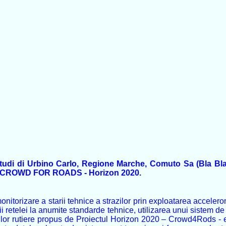
i Studi di Urbino Carlo, Regione Marche, Comuto Sa (Bla B
drul CROWD FOR ROADS - Horizon 2020.
monitorizare a starii tehnice a strazilor prin exploatarea accel
i retelei la anumite standarde tehnice, utilizarea unui sistem de 
rilor rutiere propus de Proiectul Horizon 2020 – Crowd4Rods - est