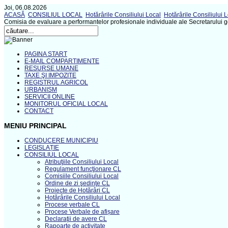
Joi, 06.08.2026
ACASĂ
CONSILIUL LOCAL
Hotărârile Consiliului Local
Hotărârile Consiliului 
Comisia de evaluare a performantelor profesionale individuale ale Secretarului g
PAGINA START
E-MAIL COMPARTIMENTE
RESURSE UMANE
TAXE ŞI IMPOZITE
REGISTRUL AGRICOL
URBANISM
SERVICII ONLINE
MONITORUL OFICIAL LOCAL
CONTACT
MENIU PRINCIPAL
CONDUCERE MUNICIPIU
LEGISLAȚIE
CONSILIUL LOCAL
Atribuţiile Consiliului Local
Regulament funcţionare CL
Comisiile Consiliului Local
Ordine de zi şedinţe CL
Proiecte de Hotărâri CL
Hotărârile Consiliului Local
Procese verbale CL
Procese Verbale de afișare
Declaraţii de avere CL
Rapoarte de activitate