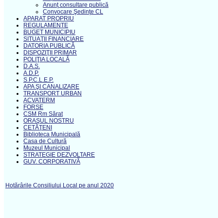
Anunţ consultare publică
Convocare Şedinţe CL
APARAT PROPRIU
REGULAMENTE
BUGET MUNICIPIU
SITUAŢII FINANCIARE
DATORIA PUBLICĂ
DISPOZIŢII PRIMAR
POLIŢIA LOCALĂ
D.A.S.
A.D.P.
S.P.C.L.E.P.
APA ŞI CANALIZARE
TRANSPORT URBAN
ACVATERM
FORSE
CSM Rm Sărat
ORAŞUL NOSTRU
CETĂŢENI
Biblioteca Municipală
Casa de Cultură
Muzeul Municipal
STRATEGIE DEZVOLTARE
GUV. CORPORATIVĂ
Hotărârile Consiliului Local pe anul 2020