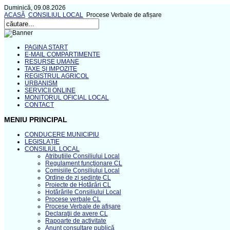
Duminică, 09.08.2026
ACASĂ
CONSILIUL LOCAL
Procese Verbale de afișare
PAGINA START
E-MAIL COMPARTIMENTE
RESURSE UMANE
TAXE ŞI IMPOZITE
REGISTRUL AGRICOL
URBANISM
SERVICII ONLINE
MONITORUL OFICIAL LOCAL
CONTACT
MENIU PRINCIPAL
CONDUCERE MUNICIPIU
LEGISLAȚIE
CONSILIUL LOCAL
Atribuţiile Consiliului Local
Regulament funcţionare CL
Comisiile Consiliului Local
Ordine de zi şedinţe CL
Proiecte de Hotărâri CL
Hotărârile Consiliului Local
Procese verbale CL
Procese Verbale de afișare
Declaraţii de avere CL
Rapoarte de activitate
Anunţ consultare publică