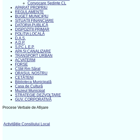
Convocare Şedinţe CL
APARAT PROPRIU
REGULAMENTE
BUGET MUNICIPIU
SITUAŢII FINANCIARE
DATORIA PUBLICĂ
DISPOZIŢII PRIMAR
POLIŢIA LOCALĂ
D.A.S.
A.D.P.
S.P.C.L.E.P.
APA ŞI CANALIZARE
TRANSPORT URBAN
ACVATERM
FORSE
CSM Rm Sărat
ORAŞUL NOSTRU
CETĂŢENI
Biblioteca Municipală
Casa de Cultură
Muzeul Municipal
STRATEGIE DEZVOLTARE
GUV. CORPORATIVĂ
Procese Verbale de Afișare
Activităţile Consiliului Local