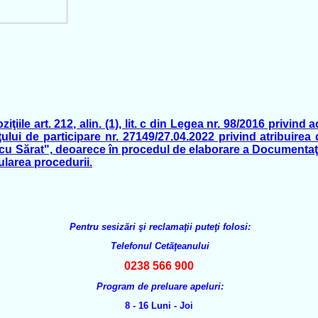
iile art. 212, alin. (1), lit. c din Legea nr. 98/2016 privind
lui de participare nr. 27149/27.04.2022 privind atribuirea 
u Sărat", deoarece în procedul de elaborare a Documentaţiei
larea procedurii.
Pentru sesizări şi reclamaţii puteţi folosi:
Telefonul Cetăţeanului
0238 566 900
Program de preluare apeluri:
8 - 16 Luni - Joi