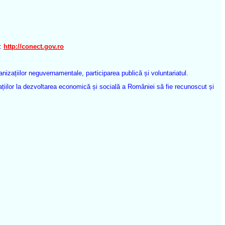
:
http://conect.gov.ro
zațiilor neguvernamentale, participarea publică și voluntariatul.
țiilor la dezvoltarea economică și socială a României să fie recunoscut și