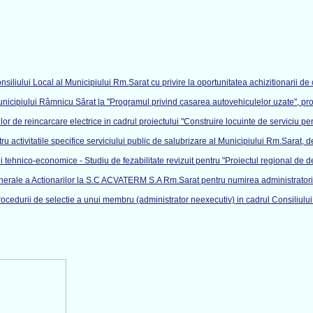
iliului Local al Municipiului Rm.Sarat cu privire la oportunitatea achizitionarii d
unicipiului Râmnicu Sărat la "Programul privind casarea autovehiculelor uzate", pr
lor de reincarcare electrice in cadrul proiectului "Construire locuinte de serviciu p
ru activitatile specifice serviciului public de salubrizare al Municipiului Rm.Sarat
ehnico-economice - Studiu de fezabilitate revizuit pentru "Proiectul regional de dez
erale a Actionarilor la S.C ACVATERM S.A Rm.Sarat pentru numirea administratorilo
ocedurii de selectie a unui membru (administrator neexecutiv) in cadrul Consiliulu