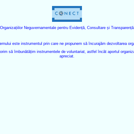
rganizațiilor Neguvernamentale pentru Evidență, Consultare și Transparență
ului este instrumentul prin care ne propunem să încurajăm dezvoltarea organi
rim să îmbunătățim instrumentele de voluntariat, astfel încât aportul organiza
apreciat.