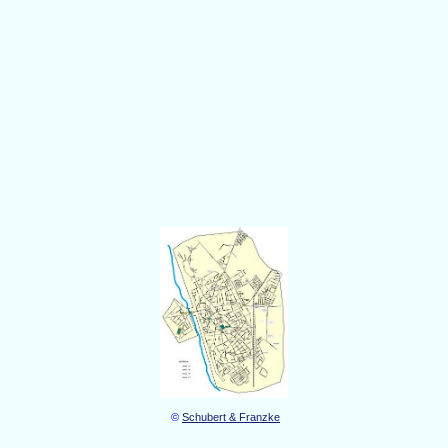
©
Schubert & Franzke