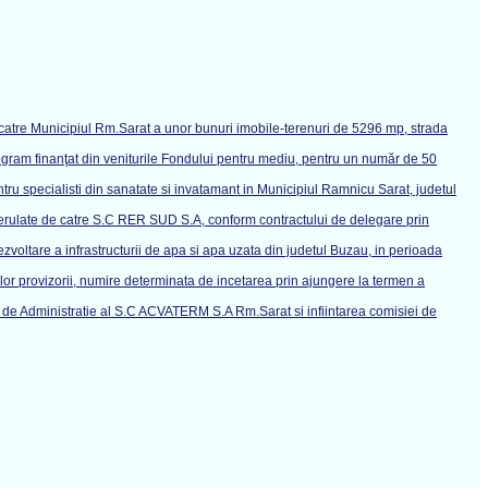
e catre Municipiul Rm.Sarat a unor bunuri imobile-terenuri de 5296 mp, strada
ogram finanţat din veniturile Fondului pentru mediu, pentru un număr de 50
entru specialisti din sanatate si invatamant in Municipiul Ramnicu Sarat, judetul
, derulate de catre S.C RER SUD S.A, conform contractului de delegare prin
voltare a infrastructurii de apa si apa uzata din judetul Buzau, in perioada
r provizorii, numire determinata de incetarea prin ajungere la termen a
i de Administratie al S.C ACVATERM S.A Rm.Sarat si infiintarea comisiei de