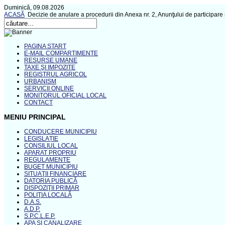
Duminică, 09.08.2026
ACASĂ
Decizie de anulare a procedurii din Anexa nr. 2, Anunţului de participare
PAGINA START
E-MAIL COMPARTIMENTE
RESURSE UMANE
TAXE ŞI IMPOZITE
REGISTRUL AGRICOL
URBANISM
SERVICII ONLINE
MONITORUL OFICIAL LOCAL
CONTACT
MENIU PRINCIPAL
CONDUCERE MUNICIPIU
LEGISLAȚIE
CONSILIUL LOCAL
APARAT PROPRIU
REGULAMENTE
BUGET MUNICIPIU
SITUAŢII FINANCIARE
DATORIA PUBLICĂ
DISPOZIŢII PRIMAR
POLIŢIA LOCALĂ
D.A.S.
A.D.P.
S.P.C.L.E.P.
APA ŞI CANALIZARE