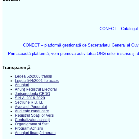
CONECT – Catalogul O
CONECT – platformă gestionată de Secretariatul General al Guvern
Prin această platformă, vom promova activitatea ONG-urilor înscrise și do
Transparență
Legea 52/2003 transp
Legea 544/2001 lib acces
Anunțuri
Anunț Registrul Electoral
Jurisprudența CEDO
S.N.A. 2016-2020
Secțiune R.U.T.I.
Avocatul Poporului
Audiențe conducere
Registrul Spațiilor Verzi
Centralizator achiziții
Organigrama și Stat
Program Achiziții
Anunțuri finanțări neram