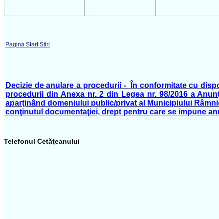
Pagina Start Stiri
Decizie de anulare a procedurii - În conformitate cu dispoziţ
procedurii din Anexa nr. 2 din Legea nr. 98/2016 a Anunţu
aparţinând domeniului public/privat al Municipiului Râmnic
conţinutul documentaţiei, drept pentru care se impune anu
Telefonul Cetăţeanului