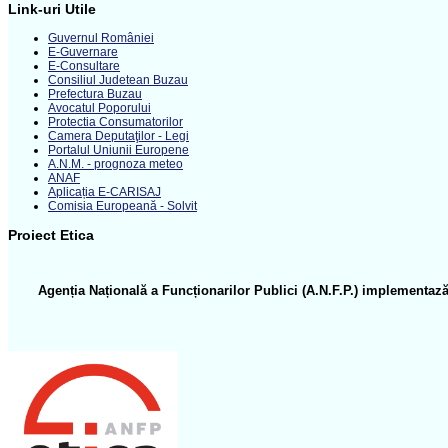
Link-uri Utile
Guvernul României
E-Guvernare
E-Consultare
Consiliul Judetean Buzau
Prefectura Buzau
Avocatul Poporului
Protectia Consumatorilor
Camera Deputaţilor - Legi
Portalul Uniunii Europene
A.N.M. - prognoza meteo
ANAF
Aplicația E-CARISAJ
Comisia Europeană - Solvit
Proiect Etica
Agenția Națională a Funcționarilor Publici (A.N.F.P.) implementază