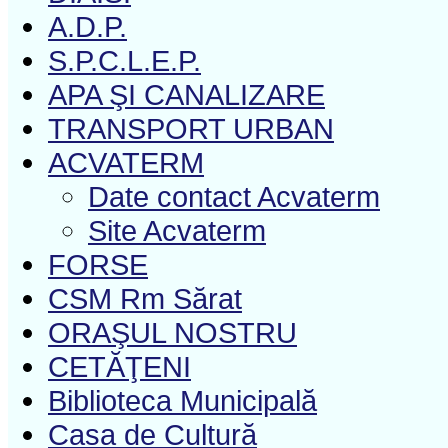
A.D.P.
S.P.C.L.E.P.
APA ŞI CANALIZARE
TRANSPORT URBAN
ACVATERM
Date contact Acvaterm
Site Acvaterm
FORSE
CSM Rm Sărat
ORAŞUL NOSTRU
CETĂŢENI
Biblioteca Municipală
Casa de Cultură