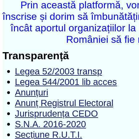
Prin această platformă, v
înscrise și dorim să îmbunătăți
încât aportul organizațiilor 
României să fie 
Transparență
Legea 52/2003 transp
Legea 544/2001 lib acces
Anunțuri
Anunț Registrul Electoral
Jurisprudența CEDO
S.N.A. 2016-2020
Secțiune R.U.T.I.