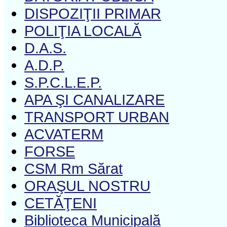
DISPOZIŢII PRIMAR
POLIŢIA LOCALĂ
D.A.S.
A.D.P.
S.P.C.L.E.P.
APA ŞI CANALIZARE
TRANSPORT URBAN
ACVATERM
FORSE
CSM Rm Sărat
ORAŞUL NOSTRU
CETĂŢENI
Biblioteca Municipală