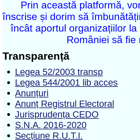
Prin această platformă, v
înscrise și dorim să îmbunătăți
încât aportul organizațiilor 
României să fie 
Transparență
Legea 52/2003 transp
Legea 544/2001 lib acces
Anunțuri
Anunț Registrul Electoral
Jurisprudența CEDO
S.N.A. 2016-2020
Secțiune R.U.T.I.