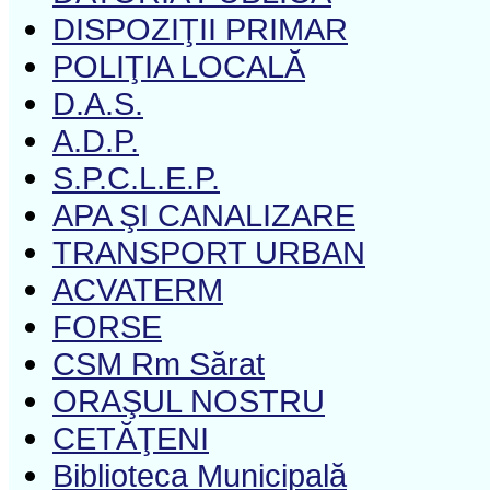
DISPOZIŢII PRIMAR
POLIŢIA LOCALĂ
D.A.S.
A.D.P.
S.P.C.L.E.P.
APA ŞI CANALIZARE
TRANSPORT URBAN
ACVATERM
FORSE
CSM Rm Sărat
ORAŞUL NOSTRU
CETĂŢENI
Biblioteca Municipală