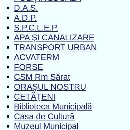
D.A.S.
A.D.P.
S.P.C.L.E.P.
APA ŞI CANALIZARE
TRANSPORT URBAN
ACVATERM
FORSE
CSM Rm Sărat
ORAŞUL NOSTRU
CETĂŢENI
Biblioteca Municipală
Casa de Cultură
Muzeul Municipal