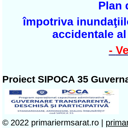
Plan 
împotriva inundaţiilo
accidentale al
-
Ve
Proiect SIPOCA 35 Guverna
© 2022 primariermsarat.ro |
prima