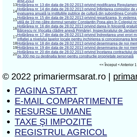
anul 2013
13
Hotărârea nr. 13 din data de 28.02.2013 privind modificarea Regulament
Hotărârea nr. 14 din data de 28.02.2013 privind înfiinţarea comisiilor de
14
evaluarea anuală la instituţiile publice de cultură din subordinea Consili
Hotărârea nr. 15 din data de 28.02.2013 privind repartizarea, în vederea înch
15
utilă de 19 mp către domnul senator Constantin Popa ales în Colegiul nr
Hotărârea nr. 16 din data de 28.02.2013 privind darea în folosinţă gratuit
16
Bălcescu nr. l(locaţia clădire anexă Primărie), Inspectoratului de Janda
Hotărârea nr. 17 din data de 28.02.2013 privind îndreptarea unei erori ma
17
inflatiei a nivelului taxelor locale pentru inchirierea şi concesionarea ter
18
Hotărârea nr. 18 din data de 28.02.2013 privind desemnarea de noi memb
19
Hotărârea nr. 19 din data de 28.02.2013 privind desemnarea de noi me
Hotărârea nr. 20 din data de 28.02.2013 privind încetarea contractului 
20
de 300 mp cu destinaţia teren pentru construcţie proprietate personală
<<
Început
<
Anterior
1
© 2022 primariermsarat.ro |
prima
PAGINA START
E-MAIL COMPARTIMENTE
RESURSE UMANE
TAXE ŞI IMPOZITE
REGISTRUL AGRICOL