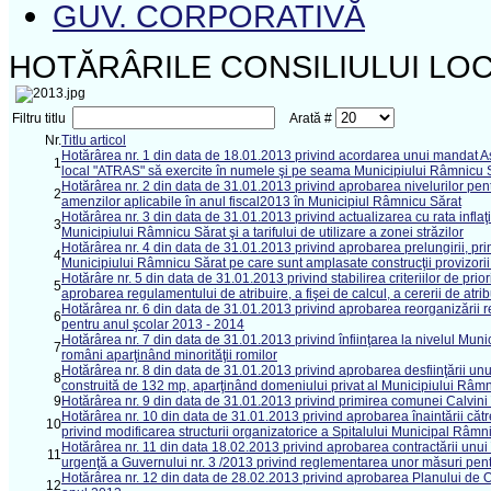
GUV. CORPORATIVĂ
HOTĂRÂRILE CONSILIULUI LOC
Filtru titlu
Arată #
Nr.
Titlu articol
Hotărârea nr. 1 din data de 18.01.2013 privind acordarea unui mandat Asoc
1
local "ATRAS" să exercite în numele şi pe seama Municipiului Râmnicu Să
Hotărârea nr. 2 din data de 31.01.2013 privind aprobarea nivelurilor pentr
2
amenzilor aplicabile în anul fiscal2013 în Municipiul Râmnicu Sărat
Hotărârea nr. 3 din data de 31.01.2013 privind actualizarea cu rata inflaţi
3
Municipiului Râmnicu Sărat şi a tarifului de utilizare a zonei străzilor
Hotărârea nr. 4 din data de 31.01.2013 privind aprobarea prelungirii, prin
4
Municipiului Râmnicu Sărat pe care sunt amplasate construcţii provizorii
Hotărâre nr. 5 din data de 31.01.2013 privind stabilirea criteriilor de pri
5
aprobarea regulamentului de atribuire, a fişei de calcul, a cererii de atrib
Hotărârea nr. 6 din data de 31.01.2013 privind aprobarea reorganizării re
6
pentru anul şcolar 2013 - 2014
Hotărârea nr. 7 din data de 31.01.2013 privind înfiinţarea la nivelul Muni
7
români aparţinând minorităţii romilor
Hotărârea nr. 8 din data de 31.01.2013 privind aprobarea desfiinţării un
8
construită de 132 mp, aparţinând domeniului privat al Municipiului Râm
9
Hotărârea nr. 9 din data de 31.01.2013 privind primirea comunei Calvini
Hotărârea nr. 10 din data de 31.01.2013 privind aprobarea înaintării către
10
privind modificarea structurii organizatorice a Spitalului Municipal Râmn
Hotărârea nr. 11 din data 18.02.2013 privind aprobarea contractării unu
11
urgenţă a Guvernului nr. 3 /2013 privind reglementarea unor măsuri pen
Hotărârea nr. 12 din data de 28.02.2013 privind aprobarea Planului de Ord
12