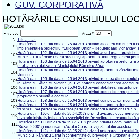
GUV. CORPORATIVĂ
HOTĂRÂRILE CONSILIULUI LOC
Filtru titlu
Arată #
Nr.
Titlu articol
Hotărârea nr. 101 din data de 25.04.2013 privind alocarea din bugetul l
101
implementarea proiectului "European Union - Republic and Monarchy", 
Hotărârea nr. 102 din data de 25.04.2013 privind acordarea dreptului de s
102
Municipiului Râmnicu Sărat precum şi aprobarea unui Regulament pentru
Hotărârea nr. 103 din data de 25.04.2013 privind aprobarea prelungirii p
103
public de salubrizare al Municipiului Râmnicu Sărat
Hotărârea nr. 104 din data de 25.04.2013 privind aprobarea vânzării teren
104
Unirii nr.3
Hotărârea nr. 105 din data de 25.04.2013 privind trecerea din domeniul p
105
in Râmnicu Sărat, str. Victoriei, bl.16A-parter si concesionarea acestei s
106
Hotărârea nr. 106 din data de 25.04.2013 privind stabilirea măsurilor pen
Hotărârea nr. 107 din data de 25.04.2013 privind concesionarea prin licit
107
proprietatea privată a acestuia
108
Hotărârea nr. 108 din data de 25.04.2013 privind completarea Inventarul
Hotărârea nr. 109 din data de 25.04.2013 privind retragerea dreptului de 
109
transmis unei persoane care face parte din categoriile defavorizate din
Hotărârea nr. 110 din data de 25.04.2013 privind avizarea documentaţiei 
110
raza administrativ teritorială a Asociaţiei de Dezvoltare Intercomunitară 
Hotărârea nr. 111 din data de 25.04.2013 privind primirea comunelor Mânz
111
"Buzău 2008" şi modificarea Actului Constitutiv şi Statutului acesteia
Hotărârea nr. 112 din data de 28.05.2012 privind aprobarea bugetului împr
112
Municipiul Râmnicu Sărat în conformitate cu prevederile Ordonanţei nr 3