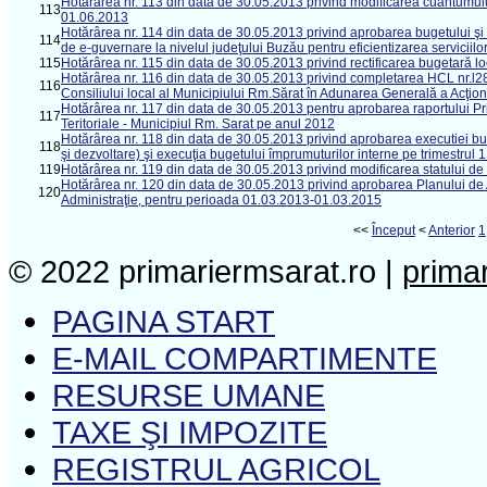
Hotărârea nr. 113 din data de 30.05.2013 privind modificarea cuantumului
113
01.06.2013
Hotărârea nr. 114 din data de 30.05.2013 privind aprobarea bugetului şi a 
114
de e-guvernare la nivelul judeţului Buzău pentru eficientizarea serviciilo
115
Hotărârea nr. 115 din data de 30.05.2013 privind rectificarea bugetară loc
Hotărârea nr. 116 din data de 30.05.2013 privind completarea HCL nr.l2
116
Consiliului local al Municipiului Rm.Sărat în Adunarea Generală a Acţi
Hotărârea nr. 117 din data de 30.05.2013 pentru aprobarea raportului Prima
117
Teritoriale - Municipiul Rm. Sarat pe anul 2012
Hotărârea nr. 118 din data de 30.05.2013 privind aprobarea executiei buge
118
şi dezvoltare) şi execuţia bugetului împrumuturilor interne pe trimestrul 
119
Hotărârea nr. 119 din data de 30.05.2013 privind modificarea statului de 
Hotărârea nr. 120 din data de 30.05.2013 privind aprobarea Planului de 
120
Administraţie, pentru perioada 01.03.2013-01.03.2015
<<
Început
<
Anterior
1
© 2022 primariermsarat.ro |
prima
PAGINA START
E-MAIL COMPARTIMENTE
RESURSE UMANE
TAXE ŞI IMPOZITE
REGISTRUL AGRICOL