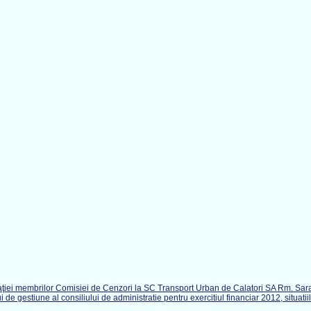
zaţiei membrilor Comisiei de Cenzori la SC Transport Urban de Calatori SA Rm. Sar
e gestiune al consiliului de administratie pentru exercitiul financiar 2012, situatiile