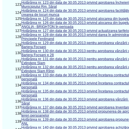
Hotărârea nr. 123 din data de 30.05.2013 privind aprobarea încheierii
123
Municipiului Rm. Sărat
Hotărârea nr. 124 din data de 30.05.2013 privind aprobarea facilităţ
124
crearea de locuri munca
125
Hotărârea nr. 125 din data de 30.05.2013 privind alocarea din bugetul
Hotărârea nr. 126 din data de 30.05.2013 privind alocarea din buget
126
ANGLIA - BRIGHTON în perioada
127
Hotărârea nr. 127 din data de 30.05.2013 privind actualizarea tarifelo
Hotărârea nr. 128 din data de 30.05.2013 privind darea în administrar
128
Principele Ferdinand
Hotărârea nr. 129 din data de 30.05.2013 pentru aprobarea vânzării că
129
Bariera Focşani
Hotărârea nr. 130 din data de 30.05.2013 pentru aprobarea vânzării că
130
Bariera Focşani p 28
Hotărârea nr. 131 din data de 30.05.2013 pentru aprobarea vânzării căt
131
Extindere Slam
Hotărârea nr. 132 din data de 30.05.2013 pentru aprobarea vânzării căt
132
Extindere Slam Rîmn
Hotărârea nr. 133 din data de 30.05.2013 privind încetarea contractu
133
personală
Hotărârea nr. 134 din data de 30.05.2013 privind încetarea contractu
134
personală
Hotărârea nr. 135 din data de 30.05.2013 privind încetarea contractu
135
personală
Hotărârea nr. 136 din data de 30.05.2013 privind aprobarea vânzării prin
136
Sărat
137
Hotărârea nr. 137 din data de 30.05.2013 privind aprobarea Inventaru
Hotărârea nr. 138 din data de 30.05.2013 privind propunerea de aprobar
138
teren persoanelor
Hotărârea nr. 139 din data de 30.05.2013 privind aprobarea propunerilor d
139
ANL
Hotărârea nr. 140 din data de 30.05.2013 privind aprobarea achiziţionăr