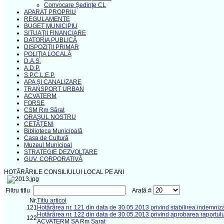
Convocare Şedinţe CL
APARAT PROPRIU
REGULAMENTE
BUGET MUNICIPIU
SITUAŢII FINANCIARE
DATORIA PUBLICĂ
DISPOZIŢII PRIMAR
POLIŢIA LOCALĂ
D.A.S.
A.D.P.
S.P.C.L.E.P.
APA ŞI CANALIZARE
TRANSPORT URBAN
ACVATERM
FORSE
CSM Rm Sărat
ORAŞUL NOSTRU
CETĂŢENI
Biblioteca Municipală
Casa de Cultură
Muzeul Municipal
STRATEGIE DEZVOLTARE
GUV. CORPORATIVĂ
HOTĂRÂRILE CONSILIULUI LOCAL PE ANI
Filtru titlu
Arată #
Nr.
Titlu articol
121
Hotărârea nr. 121 din data de 30.05.2013 privind stabilirea indemni
Hotărârea nr. 122 din data de 30.05.2013 privind aprobarea raportului d
122
ACVATERM SA Rm Sarat