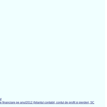
at
 financiare pe anul2012 (bilantul contabil, contul de profit si pierderi, SC