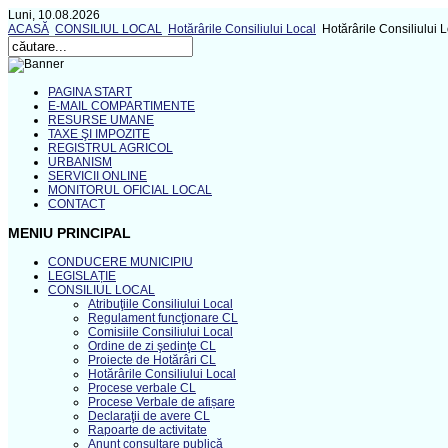
Luni, 10.08.2026
ACASĂ
CONSILIUL LOCAL
Hotărârile Consiliului Local
Hotărârile Consiliului 
PAGINA START
E-MAIL COMPARTIMENTE
RESURSE UMANE
TAXE ŞI IMPOZITE
REGISTRUL AGRICOL
URBANISM
SERVICII ONLINE
MONITORUL OFICIAL LOCAL
CONTACT
MENIU PRINCIPAL
CONDUCERE MUNICIPIU
LEGISLAȚIE
CONSILIUL LOCAL
Atribuţiile Consiliului Local
Regulament funcţionare CL
Comisiile Consiliului Local
Ordine de zi şedinţe CL
Proiecte de Hotărâri CL
Hotărârile Consiliului Local
Procese verbale CL
Procese Verbale de afișare
Declaraţii de avere CL
Rapoarte de activitate
Anunţ consultare publică