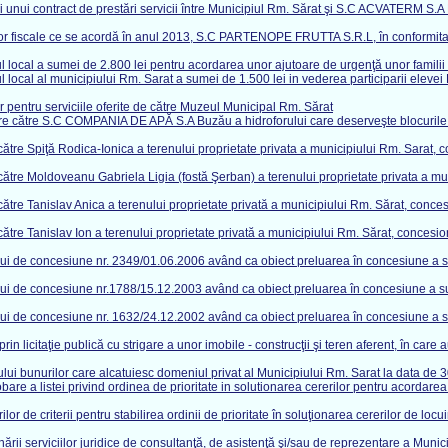
 unui contract de prestări servicii între Municipiul Rm. Sărat şi S.C ACVATERM S.A 
ilor fiscale ce se acordă în anul 2013, S.C PARTENOPE FRUTTA S.R.L, în conformitate
 local a sumei de 2.800 lei pentru acordarea unor ajutoare de urgenţă unor familii s
ul local al municipiului Rm. Sarat a sumei de 1.500 lei in vederea participarii e
r pentru serviciile oferite de către Muzeul Municipal Rm. Sărat
e către S.C COMPANIA DE APĂ S.A Buzău a hidroforului care deserveşte blocurile de l
tre Spiţă Rodica-Ionica a terenului proprietate privata a municipiului Rm. Sarat, co
tre Moldoveanu Gabriela Ligia (fostă Şerban) a terenului proprietate privata a muni
re Tanislav Anica a terenului proprietate privată a municipiului Rm. Sărat, concesion
re Tanislav Ion a terenului proprietate privată a municipiului Rm. Sărat, concesionat
lui de concesiune nr. 2349/01.06.2006 având ca obiect preluarea în concesiune a su
lui de concesiune nr.1788/15.12.2003 având ca obiect preluarea în concesiune a sup
lui de concesiune nr. 1632/24.12.2002 având ca obiect preluarea în concesiune a su
 licitaţie publică cu strigare a unor imobile - construcţii şi teren aferent, în care a
lui bunurilor care alcatuiesc domeniul privat al Municipiului Rm. Sarat la data de 
e a listei privind ordinea de prioritate in solutionarea cererilor pentru acordarea d
e criterii pentru stabilirea ordinii de prioritate în soluţionarea cererilor de locuinţe
ii serviciilor juridice de consultanţă, de asistenţă şi/sau de reprezentare a Municip