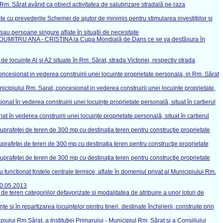
Rm. Sărat având ca obiect activitatea de salubrizare stradală pe raza
 cu prevederile Schemei de ajutor de minimis pentru stimularea investiţiilor şi
au persoane singure aflate în situaţii de necesitate
levei DUMITRU ANA - CRISTINA la Cupa Mondială de Dans ce se va desfăşura în
ocuinţe Al şi A2 situate în Rm. Sărat, strada Victoriei, respectiv strada
ncesionat in vederea construirii unei locuinte proprietate personala, in Rm. Sărat
cipiului Rm. Sarat, concesionat in vederea construirii unei locuinte proprietate,
at în vederea construirii unei locuinţe proprietate personală, situat în cartierul
 în vederea construirii unei locuinţe proprietate personală, situat în cartierul
prafeţei de teren de 300 mp cu destinaţia teren pentru construcţie proprietate
rafeţei de teren de 300 mp cu destinaţia teren pentru construcţie proprietate
prafeţei de teren de 300 mp cu destinaţia teren pentru construcţie proprietate
u funcţionat fostele centrale termice, aflate în domeniul privat al Municipiului Rm.
30.05.2013
e teren categoriilor defavorizate si modalitatea de atribuire a unor loturi de
 şi în repartizarea locuinţelor pentru tineri, destinate închirierii, construite prin
iului Rm.Sărat, a Instituţiei Primarului - Municipiul Rm. Sărat şi a Consiliului