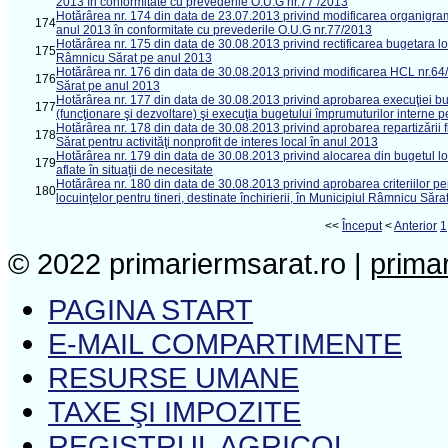
2013 în conformitate cu prevederile O.U.G nr.77 /2013
Hotărârea nr. 174 din data de 23.07.2013 privind modificarea organigramei ş
174
anul 2013 în conformitate cu prevederile O.U.G nr.77/2013
Hotărârea nr. 175 din data de 30.08.2013 privind rectificarea bugetara loca
175
Râmnicu Sărat pe anul 2013
Hotărârea nr. 176 din data de 30.08.2013 privind modificarea HCL nr.64/0
176
Sărat pe anul 2013
Hotărârea nr. 177 din data de 30.08.2013 privind aprobarea execuţiei bug
177
(funcţionare şi dezvoltare) şi execuţia bugetului împrumuturilor interne pe
Hotărârea nr. 178 din data de 30.08.2013 privind aprobarea repartizării 
178
Sărat pentru activităţi nonprofit de interes local în anul 2013
Hotărârea nr. 179 din data de 30.08.2013 privind alocarea din bugetul l
179
aflate în situaţii de necesitate
Hotărârea nr. 180 din data de 30.08.2013 privind aprobarea criteriilor pentr
180
locuinţelor pentru tineri, destinate închirierii, în Municipiul Râmnicu Săra
<<
Început
<
Anterior
1
© 2022 primariermsarat.ro |
prima
PAGINA START
E-MAIL COMPARTIMENTE
RESURSE UMANE
TAXE ŞI IMPOZITE
REGISTRUL AGRICOL