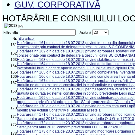
GUV. CORPORATIVĂ
HOTĂRÂRILE CONSILIULUI LOC
Filtru titlu
Arată #
Nr.
Titlu articol
Hotărârea nr. 161 din data de 18.07.2013 privind trecerea din domeniul p
161
concesionate prin contract de delegare a gestiunii catre S.C COMPAN
Hotărârea nr. 162 din data de 18.07.2013 privind aprobarea scoaterii din fu
162
concesionate prin contract de delegare a gestiunii catre SC COMPAN
163
Hotărârea nr. 163 din data de 18.07.2013 privind stabilirea unor masuri a
Hotărârea nr. 164 din data de 18.07.2013 privind delimitarea zonei de pro
164
inventarului bunurilor care aparţin domeniului public al municipiului Rm.
165
Hotărârea nr. 165 din data de 18.07.2013 privind completarea inventarulu
166
Hotărârea nr. 166 din data de 18.07.2013 privind completarea Inventarulu
Hotărârea nr. 167 din data de 18.07.2013 pentru aprobarea vanzării către
167
gratuita pe durata existentei constructiei in conformitate cu prevederi Le
Hotărârea nr. 168 din data de 18.07.2013 pentru aprobarea vanzării către 
168
gratuita pe durata existentei constructiei in conf cu prevederile Legii nr.
Hotărârea nr. 169 din data de 18.07.2013 privind schimbarea destinaţiei i
169
proprietatea privată a Municipiului Rm. Sărat, reprezentând "Centrala T
Hotărârea nr. 170 din data de 18.07.2013 privind primirea comunei Lopăt
170
modificarea Actului Constitutiv si Statutului acesteia
Hotărârea nr. 171 din data de 23.07.2013 privind aprobarea modificării org
171
Sarat pentru anul 2013 în conformitate cu prevederile O.U.G nr. 77/2013
Hotărârea nr. 172 din data de 23.07.2013 privind aprobarea organigramei
172
Sarat, pentru anul 2013, conform prevederilor O.U.G. nr.77 /2013
Hotărârea nr. 173 din data de 23.07.2013 privind modificarea organigramei
173