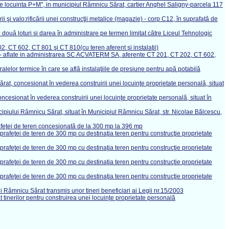
e locuinta P+M", in municipiul Râmnicu Sărat, cartier Anghel Saligny-parcela 117
şi valo:rificării unei construcţii metalice (magazie) - corp C12, în suprafaţă de
 două loturi şi darea în administrare pe termen limitat către Liceul Tehnologic
, CT 602, CT 801 şi CT 810(cu teren aferent şi instalaţii)
fixe - aflate in administrarea SC ACVATERM SA, aferente CT 201, CT 202, CT 602,
alelor termice în care se află instalaţiile de presiune pentru apă potabilă
t, concesionat în vederea construirii unei locuinţe proprietate personală, situat
cesionat în vederea construirii unei locuinţe proprietate personală, situat în
icipiului Râmnicu Sărat, situat în Municipiul Râmnicu Sărat, str. Nicolae Bălcescu,
afeţei de teren concesionată de la 300 mp la 396 mp
rafeţei de teren de 300 mp cu destinaţia teren pentru construcţie proprietate
rafeţei de teren de 300 mp cu destinaţia teren pentru construcţie proprietate
rafeţei de teren de 300 mp cu destinaţia teren pentru construcţie proprietate
rafeţei de teren de 300 mp cu destinaţia teren pentru construcţie proprietate
ui Râmnicu Sărat transmis unor tineri beneficiari ai Legii nr.15/2003
t tinerilor pentru construirea unei locuinţe proprietate personală