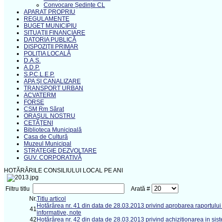
Convocare Şedinţe CL
APARAT PROPRIU
REGULAMENTE
BUGET MUNICIPIU
SITUAŢII FINANCIARE
DATORIA PUBLICĂ
DISPOZIŢII PRIMAR
POLIŢIA LOCALĂ
D.A.S.
A.D.P.
S.P.C.L.E.P.
APA ŞI CANALIZARE
TRANSPORT URBAN
ACVATERM
FORSE
CSM Rm Sărat
ORAŞUL NOSTRU
CETĂŢENI
Biblioteca Municipală
Casa de Cultură
Muzeul Municipal
STRATEGIE DEZVOLTARE
GUV. CORPORATIVĂ
HOTĂRÂRILE CONSILIULUI LOCAL PE ANI
Filtru titlu
Arată #
Nr.
Titlu articol
Hotărârea nr. 41 din data de 28.03.2013 privind aprobarea raportului de 
41
informative, note
42
Hotărârea nr. 42 din data de 28.03.2013 privind achizitionarea in