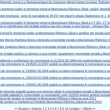
rbanistic Zonal şi a Regulamentului de Urbanism aferent pentru lucrarea "Extinder
domeniul public in domeniul privat al Municipiului Râmnicu Sărat, casării, demolării 
 imobilului - teren în suprafaţă de 39.257 mp situat în strada Stadionului nr. 1, în
n domeniul public în domeniul privat al Municipiului Râmnicu Sărat a CT 201, CT 202
ne si valorificarea prin licitatie publica sau prin casare a unor bunuri - mijloace 
privat în domeniul public al Municipiului Râmnicu Sărat a spaţiilor din incinta centr
tre Moroiu Ramona Elena a terenului proprietate privata a Municipiului Râmnicu Săra
re Jugănaru Marin a terenului proprietate privată a Municipiului Râmnicu Sărat, con
n licitatie publica cu strigare a unui imobil / apartament, proprietate privată a Mun
 aditional a contractului de concesiune nr.1123/24.09.1999 prin suplimentarea supr
ui de concesiune nr. 2535/03.10.2007 având ca obiect preluarea în concesiune a sup
ui de concesiune nr. 2204/01.06.2006 având ca obiect preluarea în concesiune a sup
ui de concesiune nr. 2592/10.04.2008 având ca obiect preluarea în concesiune a sup
ui de concesiune nr. 2359/01.06.2006 având ca obiect preluarea în concesiune a sup
e folosinta gratuită asupra unor terenuri aflate în proprietatea privată a Municipiul
orităţi stabilită în conformitate cu prevederile Legii 15/2003 privind sprijinul acorda
ocal de venituri şi cheltuieli al Municipiului Râmnicu Sărat pe anul 2013
e venituri şi cheltuieli al Primăriei Municipiului Râmnicu Sărat pe anul 2013
<<
Început
<
Anterior
1
2
3
4
5
6
7
8
9
10
Următor
>
Sfârşit
>>