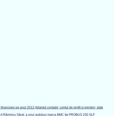
inanciare pe anul 2012 (bilantul contabil, contul de profit si pierderi, date
UC S.A Râmnicu Sărat, a unui autobuz marca BMC tip PROBUS 250 SLF