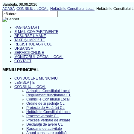
Sâmbătă, 08.08.2026
ACASĂ
CONSILIUL LOCAL
Hotărârile Consiliului Local
Hotărârile Consiliului 
PAGINA START
E-MAIL COMPARTIMENTE
RESURSE UMANE
TAXE ŞI IMPOZITE
REGISTRUL AGRICOL
URBANISM
SERVICII ONLINE
MONITORUL OFICIAL LOCAL
CONTACT
MENIU PRINCIPAL
CONDUCERE MUNICIPIU
LEGISLAȚIE
CONSILIUL LOCAL
Atribuţiile Consiliului Local
Regulament funcţionare CL
Comisiile Consiliului Local
Ordine de zi şedinţe CL
Proiecte de Hotărâri CL
Hotărârile Consiliului Local
Procese verbale CL
Procese Verbale de afișare
Declaraţii de avere CL
Rapoarte de activitate
Anunţ consultare publică