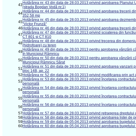
Hotărârea nr. 43 din data de 28.03.2013 privind aprobarea Planului U
43
(strada Bogdan Vodă nr.1)
Hotărârea nr. 44 din data de 28.03.2013 privind aprobarea trecerii din 
44
352,58 mp
Hotărârea nr. 45 din data de 28.03.2013 privind aprobarea dezmembrării
45
"Victor Frunză"
46
Hotărârea nr. 46 din data de 28.03.2013 privind aprobarea trecerii di
Hotărârea nr. 47 din data de 28.03.2013 privind scoaterea din functiu
47
CT 801 şi CT 810
Hotărârea nr. 48 din data de 28.03.2013 privind trecerea din domeniul 
48
(hidrofoare) cu teren
Hotărârea nr. 49 din data de 28.03.2013 pentru aprobarea vânzării că
49
în Municipiul Râmnicu
Hotărârea nr. 50 din data de 28.03.2013 pentru aprobarea vânzării căt
50
Municipiul Râmnicu Sărat
Hotărârea nr. 51 din data de 28.03.2013 privind aprobarea vanzarii pri
51
bloc 14B, ap. 22
52
Hotărârea nr. 52 din data de 28.03.2013 privind modificarea prin act
Hotărârea nr. 53 din data de 28.03.2013 privind încetarea contractul
53
personală
Hotărârea nr. 54 din data de 28.03.2013 privind încetarea contractul
54
personală
Hotărârea nr. 55 din data de 28.03.2013 privind încetarea contractul
55
personală
Hotărârea nr. 56 din data de 28.03.2013 privind încetarea contractul
56
personală
57
Hotărârea nr. 57 din data de 28.03.2013 privind retragerea dreptului d
58
Hotărârea nr. 58 din data de 28.03.2013 privind aprobarea listei de pri
59
Hotărârea nr. 59 din data de 05.04.2013 privind aprobarea bugetului l
60
Hotărârea nr. 60 din data de 05.04.2013 privind aprobarea bugetului d