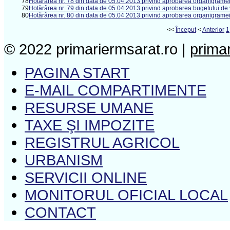
78
Hotărârea nr. 78 din data de 05.04.2013 privind aprobarea organigramei 
79
Hotărârea nr. 79 din data de 05.04.2013 privind aprobarea bugetului de v
80
Hotărârea nr. 80 din data de 05.04.2013 privind aprobarea organigramei 
<<
Început
<
Anterior
1
© 2022 primariermsarat.ro |
prima
PAGINA START
E-MAIL COMPARTIMENTE
RESURSE UMANE
TAXE ŞI IMPOZITE
REGISTRUL AGRICOL
URBANISM
SERVICII ONLINE
MONITORUL OFICIAL LOCAL
CONTACT