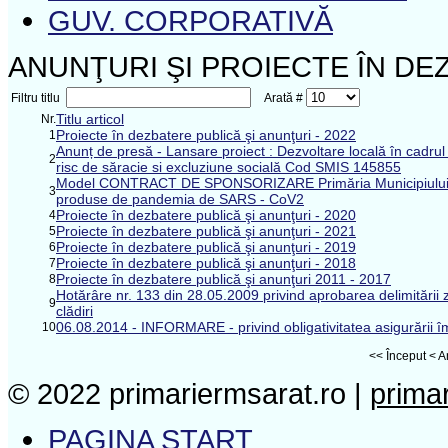
GUV. CORPORATIVĂ
ANUNŢURI ŞI PROIECTE ÎN DE
Filtru titlu
Arată #
Titlu articol
Nr.
Proiecte în dezbatere publică şi anunţuri - 2022
1
Anunț de presă - Lansare proiect : Dezvoltare locală în cadru
2
risc de săracie si excluziune socială Cod SMIS 145855
Model CONTRACT DE SPONSORIZARE Primăria Municipiului Râmn
3
produse de pandemia de SARS - CoV2
Proiecte în dezbatere publică şi anunţuri - 2020
4
Proiecte în dezbatere publică şi anunţuri - 2021
5
Proiecte în dezbatere publică şi anunţuri - 2019
6
Proiecte în dezbatere publică şi anunţuri - 2018
7
Proiecte în dezbatere publică şi anunţuri 2011 - 2017
8
Hotărâre nr. 133 din 28.05.2009 privind aprobarea delimitării z
9
clădiri
06.08.2014 - INFORMARE - privind obligativitatea asigurării î
10
<<
Început
<
A
© 2022 primariermsarat.ro |
prima
PAGINA START