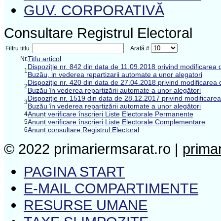
GUV. CORPORATIVĂ
Consultare Registrul Electoral
Filtru titlu
Arată #
Titlu articol
Nr.
Dispoziție nr. 842 din data de 11.09.2018 privind modificarea de
1
Buzău, in vederea repartizarii automate a unor alegatori
Dispoziție nr. 420 din data de 27.04.2018 privind modificarea de
2
Buzău în vederea repartizării automate a unor alegători
Dispoziție nr. 1519 din data de 28.12.2017 privind modificarea d
3
Buzău în vederea repartizării automate a unor alegători
Anunț verificare înscrieri Liste Electorale Permanente
4
Anunț verificare înscrieri Liste Electorale Complementare
5
Anunț consultare Registrul Electoral
6
© 2022 primariermsarat.ro |
prima
PAGINA START
E-MAIL COMPARTIMENTE
RESURSE UMANE