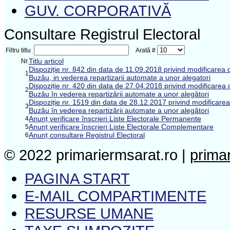
GUV. CORPORATIVĂ
Consultare Registrul Electoral
Filtru titlu
Arată #
Titlu articol
Nr.
Dispoziție nr. 842 din data de 11.09.2018 privind modificarea de
1
Buzău, in vederea repartizarii automate a unor alegatori
Dispoziție nr. 420 din data de 27.04.2018 privind modificarea de
2
Buzău în vederea repartizării automate a unor alegători
Dispoziție nr. 1519 din data de 28.12.2017 privind modificarea d
3
Buzău în vederea repartizării automate a unor alegători
Anunț verificare înscrieri Liste Electorale Permanente
4
Anunț verificare înscrieri Liste Electorale Complementare
5
Anunț consultare Registrul Electoral
6
© 2022 primariermsarat.ro |
prima
PAGINA START
E-MAIL COMPARTIMENTE
RESURSE UMANE