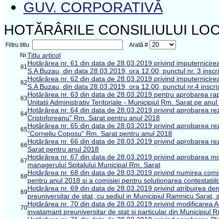
GUV. CORPORATIVĂ
HOTĂRÂRILE CONSILIULUI LOC
Filtru titlu
Arată #
Titlu articol
Nr.
Hotărârea nr. 61 din data de 28.03.2019 privind imputernic
61
S.A Buzau, din data 28.03.2019, ora 12.00, punctul nr. 3 inscr
Hotărârea nr. 62 din data de 28.03.2019 privind imputernic
62
S.A Buzau, din data 28.03.2019, ora 12.00, punctul nr.4 inscri
Hotărârea nr. 63 din data de 28.03.2019 pentru aprobarea rapor
63
Unitatii Administrativ Teritoriale - Municipiul Rm. Sarat pe anu
Hotărârea nr. 64 din data de 28.03.2019 privind aprobarea rezu
64
Cristoforeanu" Rm. Sarat pentru anul 2018
Hotărârea nr. 65 din data de 28.03.2019 privind aprobarea rez
65
"Corneliu Coposu" Rm. Sarat pentru anul 2018
Hotărârea nr. 66 din data de 28.03.2019 privind aprobarea re
66
Sarat pentru anul 2018
Hotărârea nr. 67 din data de 28.03.2019 privind aprobarea modi
67
managerului Spitalului Municipal Rm. Sarat
Hotărârea nr. 68 din data de 28.03.2019 privind numirea comisi
68
pentru anul 2018 si a comisiei pentru solutionarea contestatiil
Hotărârea nr. 69 din data de 28.03.2019 privind atribuirea de
69
preuniversitar de stat, cu sediul in Municipiul Ramnicu Sarat, 
Hotărârea nr. 70 din data de 28.03.2019 privind modificarea An
70
invatamant preuniversitar de stat si particular din Municipiul