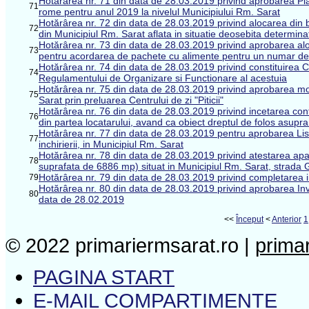
Hotărârea nr. 71 din data de 28.03.2019 privind aprobarea Plan
71
rome pentru anul 2019 la nivelul Municipiului Rm. Sarat
Hotărârea nr. 72 din data de 28.03.2019 privind alocarea din
72
din Municipiul Rm. Sarat aflata in situatie deosebita determin
Hotărârea nr. 73 din data de 28.03.2019 privind aprobarea aloc
73
pentru acordarea de pachete cu alimente pentru un numar de 
Hotărârea nr. 74 din data de 28.03.2019 privind constituirea C
74
Regulamentului de Organizare si Functionare al acestuia
Hotărârea nr. 75 din data de 28.03.2019 privind aprobarea modif
75
Sarat prin preluarea Centrului de zi "Piticii"
Hotărârea nr. 76 din data de 28.03.2019 privind incetarea cont
76
din partea locatarului, avand ca obiect dreptul de folos asupra 
Hotărârea nr. 77 din data de 28.03.2019 pentru aprobarea Listei 
77
inchirierii, in Municipiul Rm. Sarat
Hotărârea nr. 78 din data de 28.03.2019 privind atestarea apar
78
suprafata de 6886 mp) situat in Municipiul Rm. Sarat, strada
Hotărârea nr. 79 din data de 28.03.2019 privind completarea in
79
Hotărârea nr. 80 din data de 28.03.2019 privind aprobarea Inve
80
data de 28.02.2019
<<
Început
<
Anterior
1
© 2022 primariermsarat.ro |
prima
PAGINA START
E-MAIL COMPARTIMENTE