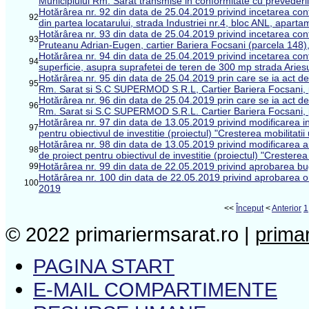
Municipiului Rm. Sarat transmise in conformitate cu prevederile 
Hotărârea nr. 92 din data de 25.04.2019 privind incetarea cont
92
din partea locatarului, strada Industriei nr.4, bloc ANL, apart
Hotărârea nr. 93 din data de 25.04.2019 privind incetarea cont
93
Pruteanu Adrian-Eugen, cartier Bariera Focsani (parcela 148),
Hotărârea nr. 94 din data de 25.04.2019 privind incetarea contr
94
superficie, asupra suprafetei de teren de 300 mp strada Ariesu
Hotărârea nr. 95 din data de 25.04.2019 prin care se ia act de
95
Rm. Sarat si S.C SUPERMOD S.R.L, Cartier Bariera Focsani, p
Hotărârea nr. 96 din data de 25.04.2019 prin care se ia act de
96
Rm. Sarat si S.C SUPERMOD S.R.L. Cartier Bariera Focsani, p
Hotărârea nr. 97 din data de 13.05.2019 privind modificarea i
97
pentru obiectivul de investitie (proiectul) "Cresterea mobilitatii
Hotărârea nr. 98 din data de 13.05.2019 privind modificarea ar
98
de proiect pentru obiectivul de investitie (proiectul) "Crestere
Hotărârea nr. 99 din data de 22.05.2019 privind aprobarea buget
99
Hotărârea nr. 100 din data de 22.05.2019 privind aprobarea org
100
2019
<<
Început
<
Anterior
1
© 2022 primariermsarat.ro |
prima
PAGINA START
E-MAIL COMPARTIMENTE