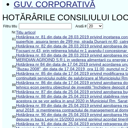
GUV. CORPORATIVĂ
HOTĂRÂRILE CONSILIULUI LOC
Filtru titlu
Arată #
Titlu articol
Nr.
Hotărârea nr. 81 din data de 28.03.2019 privind incetarea con
81
superficie, asupra teren de 299 mp, strada Dunarii nr.40, cat
Hotărârea nr. 82 din data de 28.03.2019 privind aprobarea dez
82
Focsani nr.43, prin retinerea lotului nr.1 avandu-l concesi
Hotărârea nr. 83 din data de 28.03.2019 privind aprobarea inch
83
MERIDIAN AGROIND S.R.L in vederea alimentarii cu energie ele
Hotărârea nr 84 din data de 17.04.2019 privind acordarea 
84
"Buzau 2008", din data de 17.04.2019, ora 11.00, punctul nr.2
Hotărârea nr. 85 din data de 17.04.2019 privind modificarea tari
85
continuitatii serviciului public de salubrizare al Municipiului 
Hotărârea nr. 86 din data de 17.04.2019 privind aprobarea docu
86
tehnico econ pentru obiectivul de investitii "Inchidere depozit 
Hotărârea nr. 87 din data de 25.04.2019 privind aprobarea buget
87
Hotărârea nr. 88 din data de 25.04.2019 privind stabilirea nivelu
88
acestora ce se vor aplica in anul 2020 in Municipiul Rm. Sarat,
Hotărârea nr. 89 din data de 25.04.2019 privind aprobarea rez
89
anul 2018, si mentinerea contractului de management al domn
Hotărârea nr. 90 din data de 25.04.2019 privind aprobarea Hstei d
90
depuse in baza Legii nr.15/2003 privind sprijinul acordat tineri
Hotărârea nr. 91 din data de 25.04.2019 privind retragerea drep
91