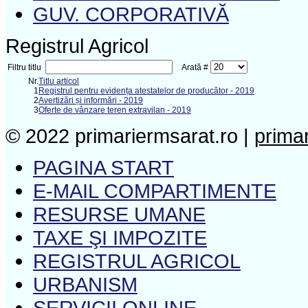
GUV. CORPORATIVĂ
Registrul Agricol
Filtru titlu
Arată #
Nr.
Titlu articol
1
Registrul pentru evidența atestatelor de producător - 2019
2
Avertizări și informări - 2019
3
Oferte de vânzare teren extravilan - 2019
© 2022 primariermsarat.ro |
prima
PAGINA START
E-MAIL COMPARTIMENTE
RESURSE UMANE
TAXE ŞI IMPOZITE
REGISTRUL AGRICOL
URBANISM
SERVICII ONLINE