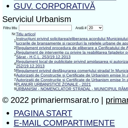
GUV. CORPORATIVĂ
Serviciul Urbanism
Filtru titlu
Arată #
Titlu articol
Nr.
Instrucțiuni privind solicitarea/eliberarea acordului Municipiul
1
lucrarile de bransamente si racorduri la retelele urbane de apa
Regulament privind procedura de eliberare a Cerificatului de At
2
Regulament de intervenție cu privire la reabilitarea fațadelor p
3
Sărat - H.C.L. 253/19.12.2013
Regulament local de publicitate privind amplasarea și autoriza
4
252/19.12.2013
Regulament privind desfășurarea comerțului stradal în Munici
5
Autorizaţii de Construcţie şi Certificate de Urbanism emise în
6
Autorizaţii de Construcţie şi Certificate de Urbanism emise în
7
PLANURI URBANISTICE ZONALE - 2021
8
URBANISM - NOMENCLATOR STRADAL - MUNICIPIUL RÂM
9
© 2022 primariermsarat.ro |
prima
PAGINA START
E-MAIL COMPARTIMENTE