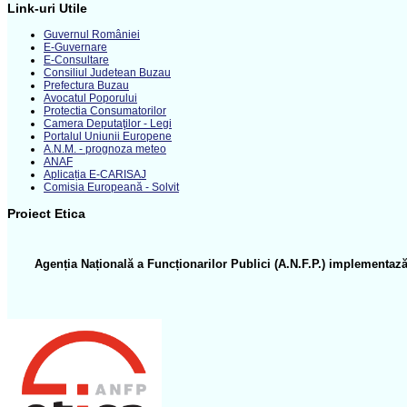
Link-uri Utile
Guvernul României
E-Guvernare
E-Consultare
Consiliul Judetean Buzau
Prefectura Buzau
Avocatul Poporului
Protectia Consumatorilor
Camera Deputaţilor - Legi
Portalul Uniunii Europene
A.N.M. - prognoza meteo
ANAF
Aplicația E-CARISAJ
Comisia Europeană - Solvit
Proiect Etica
Agenția Națională a Funcționarilor Publici (A.N.F.P.) implementază