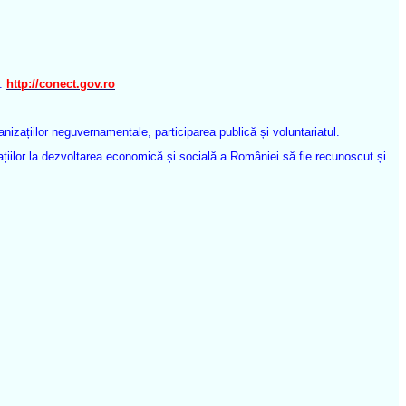
:
http://conect.gov.ro
zațiilor neguvernamentale, participarea publică și voluntariatul.
țiilor la dezvoltarea economică și socială a României să fie recunoscut și