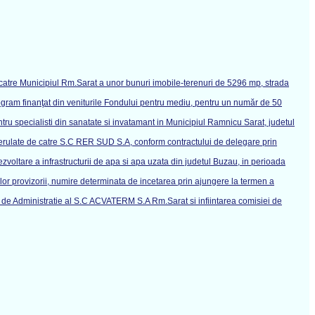
e catre Municipiul Rm.Sarat a unor bunuri imobile-terenuri de 5296 mp, strada
ogram finanţat din veniturile Fondului pentru mediu, pentru un număr de 50
entru specialisti din sanatate si invatamant in Municipiul Ramnicu Sarat, judetul
, derulate de catre S.C RER SUD S.A, conform contractului de delegare prin
voltare a infrastructurii de apa si apa uzata din judetul Buzau, in perioada
r provizorii, numire determinata de incetarea prin ajungere la termen a
i de Administratie al S.C ACVATERM S.A Rm.Sarat si infiintarea comisiei de