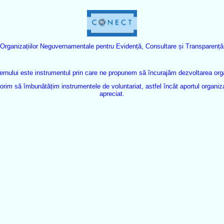
rganizațiilor Neguvernamentale pentru Evidență, Consultare și Transparență
ului este instrumentul prin care ne propunem să încurajăm dezvoltarea organi
rim să îmbunătățim instrumentele de voluntariat, astfel încât aportul organiza
apreciat.