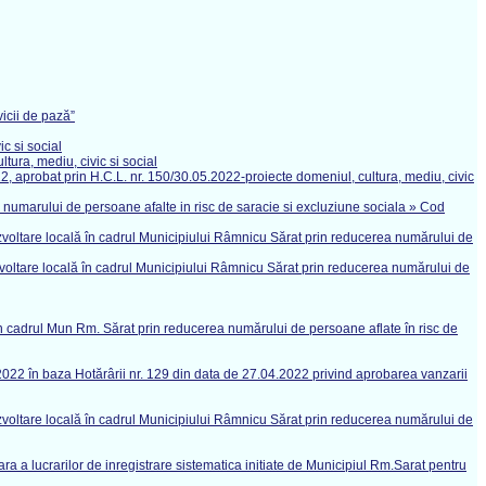
vicii de pază”
ic si social
tura, mediu, civic si social
22, aprobat prin H.C.L. nr. 150/30.05.2022-proiecte domeniul, cultura, mediu, civic
ea numarului de persoane afalte in risc de saracie si excluziune sociala » Cod
"Dezvoltare locală în cadrul Municipiului Râmnicu Sărat prin reducerea numărului de
Dezvoltare locală în cadrul Municipiului Râmnicu Sărat prin reducerea numărului de
ă în cadrul Mun Rm. Sărat prin reducerea numărului de persoane aflate în risc de
.2022 în baza Hotărârii nr. 129 din data de 27.04.2022 privind aprobarea vanzarii
"Dezvoltare locală în cadrul Municipiului Râmnicu Sărat prin reducerea numărului de
ara a lucrarilor de inregistrare sistematica initiate de Municipiul Rm.Sarat pentru