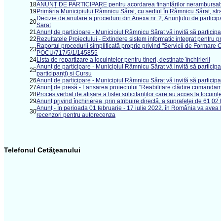
18
ANUNȚ DE PARTICIPARE pentru acordarea finanțărilor nerambursabile d
19
Primăria Municipiului Râmnicu Sărat, cu sediul în Râmnicu Sărat, str
Decizie de anulare a procedurii din Anexa nr. 2, Anunţului de partici
20
Sarat
21
Anunț de participare - Municipiul Râmnicu Sărat vă invită să participaț
22
Rezultatele Proiectului - Extindere sistem informatic integrat pentru
Raportul procedurii simplificată proprie privind "Servicii de Formare Cu
23
POCU/717/5/1/145855
24
Lista de repartizare a locuintelor pentru tineri, destinate închirierii
Anunț de participare - Municipiul Râmnicu Sărat vă invită să participaț
25
participanți) și Cursu
26
Anunț de participare - Municipiul Râmnicu Sărat vă invită să participaț
27
Anunţ de presă - Lansarea proiectului "Reabilitare clădire comandame
28
Proces verbal de afișare a listei solicitanților care au acces la locuințele
29
Anunț privind închirierea, prin atribuire directă, a suprafeţei de 61,
Anunț - În perioada 01 februarie - 17 iulie 2022, în România va avea 
30
recenzori pentru autorecenza
Telefonul Cetăţeanului