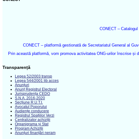
CONECT – Catalogul O
CONECT – platformă gestionată de Secretariatul General al Guvern
Prin această platformă, vom promova activitatea ONG-urilor înscrise și do
Transparență
Legea 52/2003 transp
Legea 544/2001 lib acces
Anunțuri
Anunț Registrul Electoral
Jurisprudența CEDO
S.N.A. 2016-2020
Secțiune R.U.T.I.
Avocatul Poporului
Audiențe conducere
Registrul Spațiilor Verzi
Centralizator achiziții
Organigrama și Stat
Program Achiziții
Anunțuri finanțări neram