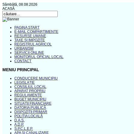
Sâmbătă, 08.08.2026
ACASĂ
PAGINA START
E-MAIL COMPARTIMENTE
RESURSE UMANE
TAXE ŞI IMPOZITE
REGISTRUL AGRICOL
URBANISM
SERVICII ONLINE
MONITORUL OFICIAL LOCAL
CONTACT
MENIU PRINCIPAL
CONDUCERE MUNICIPIU
LEGISLAȚIE
CONSILIUL LOCAL
APARAT PROPRIU
REGULAMENTE
BUGET MUNICIPIU
SITUAŢII FINANCIARE
DATORIA PUBLICĂ
DISPOZIŢII PRIMAR
POLIŢIA LOCALĂ
D.A.S.
A.D.P.
S.P.C.L.E.P.
APA ŞI CANALIZARE