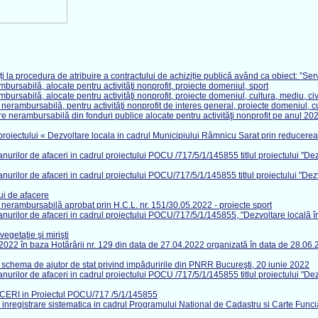
i la procedura de atribuire a contractului de achiziție publică având ca obiect: ”Ser
mbursabilă, alocate pentru activităţi nonprofit, proiecte domeniul, sport
mbursabilă, alocate pentru activităţi nonprofit, proiecte domeniul, cultura, mediu, civ
 nerambursabilă, pentru activităţi nonprofit de interes general, proiecte domeniul, cul
are nerambursabilă din fonduri publice alocate pentru activităţi nonprofit pe anul 20
ul proiectului « Dezvoltare locala in cadrul Municipiului Râmnicu Sarat prin reducer
 planurilor de afaceri in cadrul proiectului POCU /717/5/1/145855 titlul proiectului 
 planurilor de afaceri in cadrul proiectului POCU/717/5/1/145855 titlul proiectului "
ui de afacere
e nerambursabilă aprobat prin H.C.L. nr. 151/30.05.2022 - proiecte sport
 planurilor de afaceri in cadrul proiectului POCU/717/5/1/145855, "Dezvoltare local
vegetaţie şi mirişti
06.2022 în baza Hotărârii nr. 129 din data de 27.04.2022 organizată în data de 28.06
hema de ajutor de stat privind impăduririle din PNRR Bucureşti, 20 iunie 2022
 planurilor de afaceri in cadrul proiectului POCU /717/5/1/145855 titlul proiectului 
 in Proiectul POCU/717 /5/1/145855
 de inregistrare sistematica in cadrul Programului National de Cadastru si Carte Funci