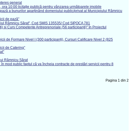
nteres general
 ora 10:00 licitație publică pentru vânzarea următoarele imobile
de pază a bunurilor aparţinând domeniului public/privat al Municipiului Râmnicu
icii de pază”
Municipiul Râmnicu Sărat", Cod SMIS 135535/ Cod SIPOCA 781
nţi) şi Curs Competente Antreprenoriale (56 participanţi)" în Proiectul
icii de Formare Nivel I (300 participanți), Cursuri Calificare Nivel 2 (825
icii de Catering”
at"
iului Râmnicu Sărat
n mod public faptul că va încheia contracte de prestări servicii pentru 8
Pagina 1 din 2