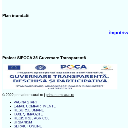
Plan inundatii
împotriva
Proiect SIPOCA 35 Guvernare Transparentă
© 2022 primariermsarat.ro |
primariermsarat.ro
PAGINA START
E-MAIL COMPARTIMENTE
RESURSE UMANE
TAXE ŞI IMPOZITE
REGISTRUL AGRICOL
URBANISM
SERVICII ONLINE