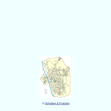
©
Schubert & Franzke