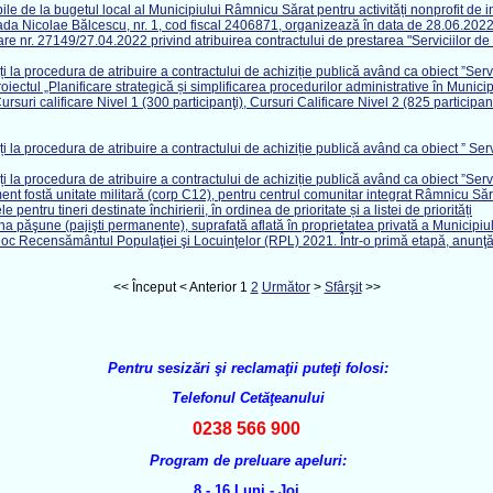
e la bugetul local al Municipiului Râmnicu Sărat pentru activități nonprofit de i
ada Nicolae Bălcescu, nr. 1, cod fiscal 2406871, organizează în data de 28.06.2022,
pare nr. 27149/27.04.2022 privind atribuirea contractului de prestarea "Serviciilor 
i la procedura de atribuire a contractului de achiziție publică având ca obiect ”Serv
 proiectul „Planificare strategică și simplificarea procedurilor administrative în 
rsuri calificare Nivel 1 (300 participanţi), Cursuri Calificare Nivel 2 (825 participa
i la procedura de atribuire a contractului de achiziție publică având ca obiect ” Serv
i la procedura de atribuire a contractului de achiziție publică având ca obiect ”Serv
nt fostă unitate militară (corp C12), pentru centrul comunitar integrat Râmnicu Săr
 pentru tineri destinate închirierii, în ordinea de prioritate și a listei de priorități
02 ha păşune (pajişti permanente), suprafată aflată în proprietatea privată a Municip
loc Recensământul Populaţiei şi Locuinţelor (RPL) 2021. Într-o primă etapă, anunţă î
<<
Început
<
Anterior
1
2
Următor
>
Sfârşit
>>
Pentru sesizări şi reclamaţii puteţi folosi:
Telefonul Cetăţeanului
0238 566 900
Program de preluare apeluri:
8 - 16 Luni - Joi