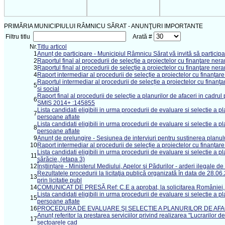
PRIMĂRIA MUNICIPIULUI RÂMNICU SĂRAT - ANUNŢURI IMPORTANTE
Filtru titlu
Arată #
Nr.
Titlu articol
1
Anunț de participare - Municipiul Râmnicu Sărat vă invită să participaț
2
Raportul final al procedurii de selecție a proiectelor cu finanţare nera
3
Raportul final al procedurii de selecție a proiectelor cu finanţare nera
4
Raport intermediar al procedurii de selecție a proiectelor cu finanţare
Raportul intermediar al procedurii de selecție a proiectelor cu finanţ
5
si social
Raport final al procedurii de selecție a planurilor de afaceri in cadr
6
SMIS 2014+ :145855
Lista candidati eligibili in urma procedurii de evaluare si selectie a
7
persoane aflate
Lista candidati eligibili in urma procedurii de evaluare si selectie a
8
persoane aflate
9
Anunț de prelungire - Sesiunea de interviuri pentru sustinerea planul
10
Raport intermediar al procedurii de selecție a proiectelor cu finanţar
Lista candidati eligibili in urma procedurii de evaluare si selectie a
11
sărăcie, (etapa 3)
12
Înștiințare - Ministerul Mediului, Apelor şi Pădurilor - arderi ilegale de 
Rezultatele procedurii la licitaţia publică organizată în data de 28.
13
prin licitatie publ
14
COMUNICAT DE PRESĂ Ref: C.E a aprobat, la solicitarea României, sc
Lista candidati eligibili in urma procedurii de evaluare si selectie a
15
persoane aflate
16
PROCEDURA DE EVALUARE ŞI SELECTIE A PLANURILOR DE AFACERI
Anunț referitor la prestarea serviciilor privind realizarea "Lucrarilor
17
sectoarele cad