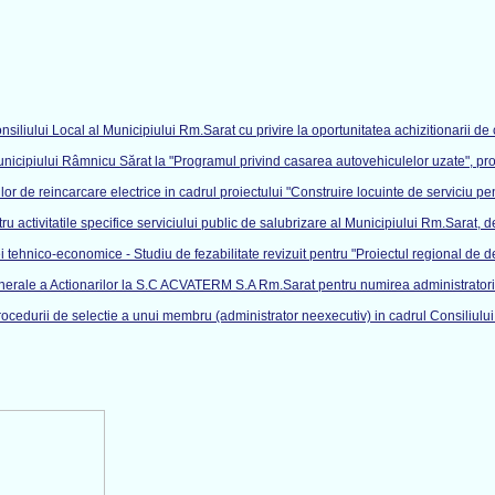
iliului Local al Municipiului Rm.Sarat cu privire la oportunitatea achizitionarii d
unicipiului Râmnicu Sărat la "Programul privind casarea autovehiculelor uzate", pr
lor de reincarcare electrice in cadrul proiectului "Construire locuinte de serviciu p
ru activitatile specifice serviciului public de salubrizare al Municipiului Rm.Sarat
ehnico-economice - Studiu de fezabilitate revizuit pentru "Proiectul regional de dez
erale a Actionarilor la S.C ACVATERM S.A Rm.Sarat pentru numirea administratorilo
ocedurii de selectie a unui membru (administrator neexecutiv) in cadrul Consiliulu