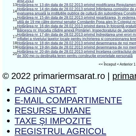
anul 2013
13
Hotărârea nr. 13 din data de 28.02.2013 privind modificarea Regulament
Hotărârea nr. 14 din data de 28.02.2013 privind înfiinţarea comisiilor de
14
evaluarea anuală la instituţiile publice de cultură din subordinea Consili
Hotărârea nr. 15 din data de 28.02.2013 privind repartizarea, în vederea înch
15
utilă de 19 mp către domnul senator Constantin Popa ales în Colegiul nr
Hotărârea nr. 16 din data de 28.02.2013 privind darea în folosinţă gratuit
16
Bălcescu nr. l(locaţia clădire anexă Primărie), Inspectoratului de Janda
Hotărârea nr. 17 din data de 28.02.2013 privind îndreptarea unei erori ma
17
inflatiei a nivelului taxelor locale pentru inchirierea şi concesionarea ter
18
Hotărârea nr. 18 din data de 28.02.2013 privind desemnarea de noi memb
19
Hotărârea nr. 19 din data de 28.02.2013 privind desemnarea de noi me
Hotărârea nr. 20 din data de 28.02.2013 privind încetarea contractului 
20
de 300 mp cu destinaţia teren pentru construcţie proprietate personală
<<
Început
<
Anterior
1
© 2022 primariermsarat.ro |
prima
PAGINA START
E-MAIL COMPARTIMENTE
RESURSE UMANE
TAXE ŞI IMPOZITE
REGISTRUL AGRICOL