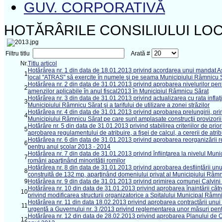
GUV. CORPORATIVĂ
HOTĂRÂRILE CONSILIULUI LOC
Filtru titlu
Arată #
Nr.
Titlu articol
Hotărârea nr. 1 din data de 18.01.2013 privind acordarea unui mandat Asoc
1
local "ATRAS" să exercite în numele şi pe seama Municipiului Râmnicu Să
Hotărârea nr. 2 din data de 31.01.2013 privind aprobarea nivelurilor pentr
2
amenzilor aplicabile în anul fiscal2013 în Municipiul Râmnicu Sărat
Hotărârea nr. 3 din data de 31.01.2013 privind actualizarea cu rata inflaţi
3
Municipiului Râmnicu Sărat şi a tarifului de utilizare a zonei străzilor
Hotărârea nr. 4 din data de 31.01.2013 privind aprobarea prelungirii, prin
4
Municipiului Râmnicu Sărat pe care sunt amplasate construcţii provizorii
Hotărâre nr. 5 din data de 31.01.2013 privind stabilirea criteriilor de pri
5
aprobarea regulamentului de atribuire, a fişei de calcul, a cererii de atrib
Hotărârea nr. 6 din data de 31.01.2013 privind aprobarea reorganizării re
6
pentru anul şcolar 2013 - 2014
Hotărârea nr. 7 din data de 31.01.2013 privind înfiinţarea la nivelul Muni
7
români aparţinând minorităţii romilor
Hotărârea nr. 8 din data de 31.01.2013 privind aprobarea desfiinţării un
8
construită de 132 mp, aparţinând domeniului privat al Municipiului Râm
9
Hotărârea nr. 9 din data de 31.01.2013 privind primirea comunei Calvini
Hotărârea nr. 10 din data de 31.01.2013 privind aprobarea înaintării către
10
privind modificarea structurii organizatorice a Spitalului Municipal Râmn
Hotărârea nr. 11 din data 18.02.2013 privind aprobarea contractării unu
11
urgenţă a Guvernului nr. 3 /2013 privind reglementarea unor măsuri pen
Hotărârea nr. 12 din data de 28.02.2013 privind aprobarea Planului de Ord
12