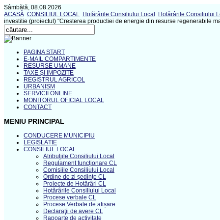
Sâmbătă, 08.08.2026
ACASĂ
CONSILIUL LOCAL
Hotărârile Consiliului Local
Hotărârile Consiliului 
investitie (proiectul) "Cresterea productiei de energie din resurse regenerabile m
PAGINA START
E-MAIL COMPARTIMENTE
RESURSE UMANE
TAXE ŞI IMPOZITE
REGISTRUL AGRICOL
URBANISM
SERVICII ONLINE
MONITORUL OFICIAL LOCAL
CONTACT
MENIU PRINCIPAL
CONDUCERE MUNICIPIU
LEGISLAȚIE
CONSILIUL LOCAL
Atribuţiile Consiliului Local
Regulament funcţionare CL
Comisiile Consiliului Local
Ordine de zi şedinţe CL
Proiecte de Hotărâri CL
Hotărârile Consiliului Local
Procese verbale CL
Procese Verbale de afișare
Declaraţii de avere CL
Rapoarte de activitate