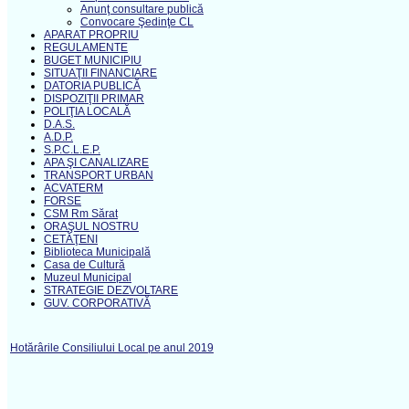
Anunţ consultare publică
Convocare Şedinţe CL
APARAT PROPRIU
REGULAMENTE
BUGET MUNICIPIU
SITUAŢII FINANCIARE
DATORIA PUBLICĂ
DISPOZIŢII PRIMAR
POLIŢIA LOCALĂ
D.A.S.
A.D.P.
S.P.C.L.E.P.
APA ŞI CANALIZARE
TRANSPORT URBAN
ACVATERM
FORSE
CSM Rm Sărat
ORAŞUL NOSTRU
CETĂŢENI
Biblioteca Municipală
Casa de Cultură
Muzeul Municipal
STRATEGIE DEZVOLTARE
GUV. CORPORATIVĂ
Hotărârile Consiliului Local pe anul 2019